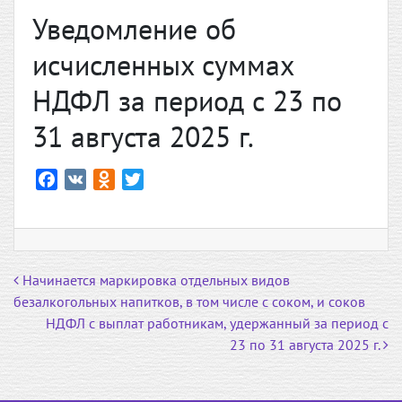
Уведомление об
исчисленных суммах
НДФЛ за период с 23 по
31 августа 2025 г.
F
V
O
T
a
K
d
w
c
n
i
e
o
t
b
k
t
Навигация по записям
Начинается маркировка отдельных видов
o
l
e
безалкогольных напитков, в том числе с соком, и соков
o
a
r
НДФЛ с выплат работникам, удержанный за период с
k
s
23 по 31 августа 2025 г.
s
n
i