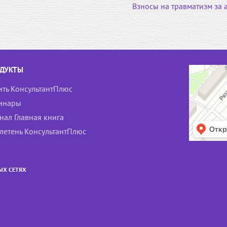
Взносы на травматизм за а
ДУКТЫ
ить КонсультантПлюс
инары
нал Главная книга
летень КонсультантПлюс
ЫХ СЕТЯХ