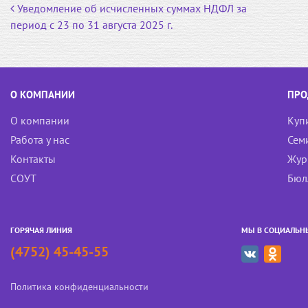
Навигация по записям
Уведомление об исчисленных суммах НДФЛ за
o
l
e
период с 23 по 31 августа 2025 г.
o
a
r
k
s
s
n
О КОМПАНИИ
ПРО
i
k
О компании
Куп
i
Работа у нас
Сем
Контакты
Жур
СОУТ
Бюл
ГОРЯЧАЯ ЛИНИЯ
МЫ В СОЦИАЛЬН
(4752) 45-45-55
Политика конфиденциальности