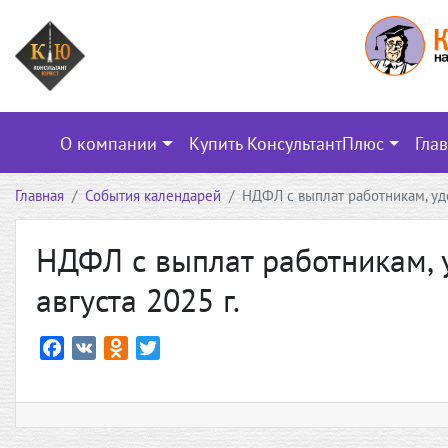
О компании
Купить КонсультантПлюс
Гла
Главная
События календарей
НДФЛ с выплат работникам, уде
НДФЛ с выплат работникам, 
августа 2025 г.
F
V
O
T
a
K
d
w
c
n
i
e
o
t
b
k
t