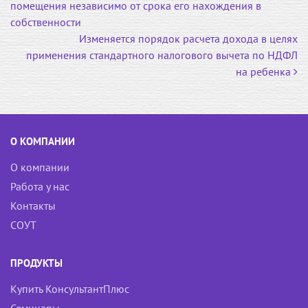
помещения независимо от срока его нахождения в
k
s
собственности
s
Изменяется порядок расчета дохода в целях
n
применения стандартного налогового вычета по НДФЛ
i
на ребенка
k
i
О КОМПАНИИ
О компании
Работа у нас
Контакты
СОУТ
ПРОДУКТЫ
Купить КонсультантПлюс