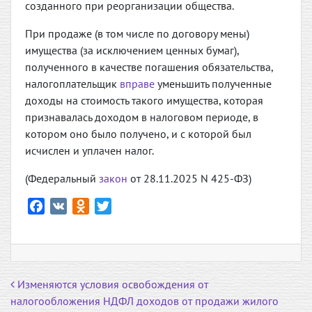
созданного при реорганизации общества.
При продаже (в том числе по договору мены)
имущества (за исключением ценных бумаг),
полученного в качестве погашения обязательства,
налогоплательщик
вправе
уменьшить полученные
доходы на стоимость такого имущества, которая
признавалась доходом в налоговом периоде, в
котором оно было получено, и с которой был
исчислен и уплачен налог.
(Федеральный
закон
от 28.11.2025 N 425-ФЗ)
F
V
O
T
a
K
d
w
c
n
i
e
o
t
b
k
t
Навигация по записям
Изменяются условия освобождения от
o
l
e
налогообложения НДФЛ доходов от продажи жилого
o
a
r