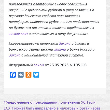
пользователя платформы в целях совершения
операции с цифровыми рублями и (или) заявления о
переводе денежных средств пользователя
платформы цифрового рубля или его представителя
на бумажном носителе, а также с требованиями к
заявлениям
и прилагаемым к нему документам.
Скорректированы положения
Закона
о банках и
банковской деятельности,
Закона
о Банке России и
Закона
о национальной платежной системе.
Федеральный
закон
от 23.05.2025 N 105-ФЗ
F
V
O
T
a
K
d
w
c
n
i
e
o
t
b
k
t
Навигация по записям
Уведомление о прекращении применения УСН или
o
l
e
ЕСХН может быть направлено в налоговый орган через