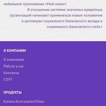
o
a
r
мобильное приложение «Мой налог»
k
s
В отношении системно значимых кредитных
s
организаций начинают применяться новые положения
n
о договорах социального банковского вклада и
i
социального банковского счета
k
i
О КОМПАНИИ
О компании
Работа у нас
Контакты
СОУТ
ПРОДУКТЫ
Купить КонсультантПлюс