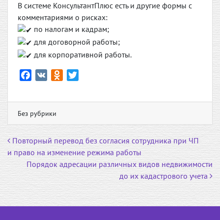
В системе КонсультантПлюс есть и другие формы с
комментариями о рисках:
по налогам и кадрам;
для договорной работы;
для корпоративной работы.
F
V
O
T
a
K
d
w
c
n
i
e
o
t
Без рубрики
b
k
t
o
l
e
Навигация по записям
Повторный перевод без согласия сотрудника при ЧП
o
a
r
и право на изменение режима работы
k
s
Порядок адресации различных видов недвижимости
s
до их кадастрового учета
n
i
k
i