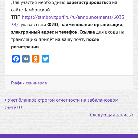
Для участия необходимо
зарегистрироваться
на
сайте Тамбовской
ТПП
https://tambov.tpprf.ru/ru/announcements/6033
34/
, указав свои
ФИО, наименование организации,
электронный адрес и телефон
.
Ссылка
для входа на
трансляцию придёт на вашу почту
после
регистрации
.
F
V
O
T
a
K
d
w
c
n
i
e
o
t
График семинаров
b
k
t
o
l
e
Навигация по записям
Учет бланков строгой отчетности на забалансовом
o
a
r
счете 03
k
s
Следующая запись
s
n
i