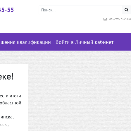
45-55
написать письмо
ышения квалификации
Войти в Личный кабинет
еке!
ести итоги
 областной
инска,
ссы,