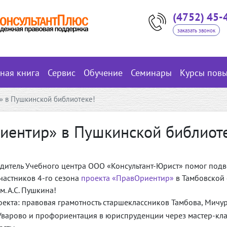
(4752) 45-
заказать звонок
вная книга
Сервис
Обучение
Семинары
Курсы пов
» в Пушкинской библиотеке!
иентир» в Пушкинской библиот
дитель Учебного центра ООО «Консультант-Юрист» помог подв
участников 4-го сезона
проекта «ПравОриентир»
в Тамбовской
м. А.С. Пушкина!
екта: правовая грамотность старшеклассников Тамбова, Мичур
варово и профориентация в юриспруденции через мастер-кла