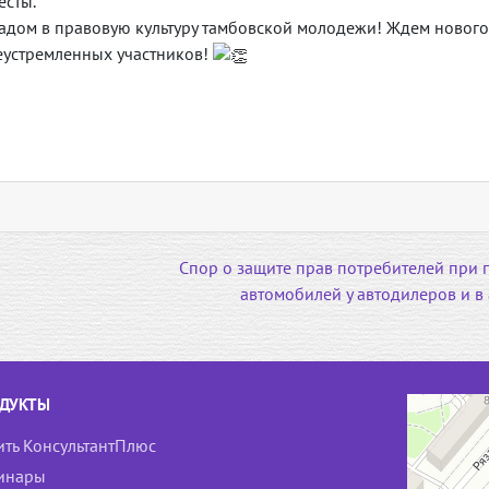
есты.
адом в правовую культуру тамбовской молодежи! Ждем нового
еустремленных участников!
Спор о защите прав потребителей при
автомобилей у автодилеров и в
ДУКТЫ
ить КонсультантПлюс
инары