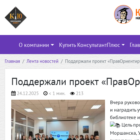
О компании
Купить КонсультантПлюс
Гла
Главная
Лента новостей
Поддержали проект «ПравОриентир
Поддержали проект «ПравОр
24.12.2025
< 1 мин.
213
Вчера руково
и наградить 
библиотеке и
Цель про
Моршанска, У