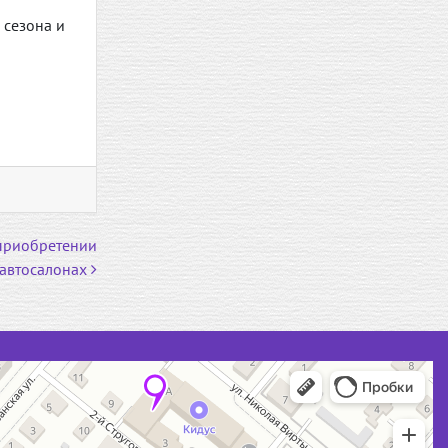
 сезона и
 приобретении
 автосалонах