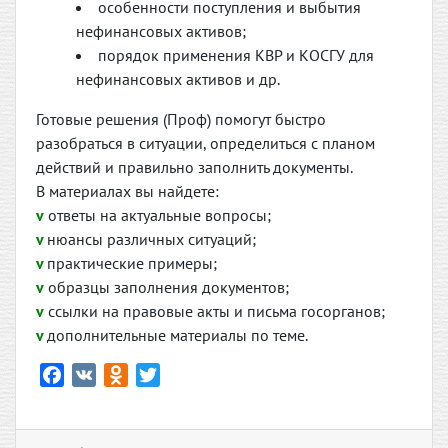
особенности поступления и выбытия
нефинансовых активов;
порядок применения КВР и КОСГУ для
нефинансовых активов и др.
Готовые решения (Проф) помогут быстро
разобраться в ситуации, определиться с планом
действий и правильно заполнить документы.
В материалах вы найдете:
v
ответы на актуальные вопросы;
v
нюансы различных ситуаций;
v
практические примеры;
v
образцы заполнения документов;
v
ссылки на правовые акты и письма госорганов;
v
дополнительные материалы по теме.
F
V
O
T
a
K
d
w
c
n
i
e
o
t