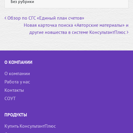
Без рубрики
b
k
t
o
l
e
Навигация по записям
Обзор по СГС «Единый план счетов»
o
a
r
Новая карточка поиска «Авторские материалы» и
k
s
другие новшества в системе КонсультантПлюс
s
n
i
k
О КОМПАНИИ
i
О компании
Работа у нас
Контакты
СОУТ
ПРОДУКТЫ
Купить КонсультантПлюс