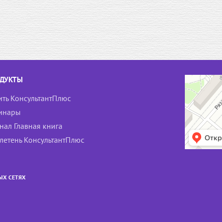
ДУКТЫ
ить КонсультантПлюс
инары
нал Главная книга
летень КонсультантПлюс
ЫХ СЕТЯХ