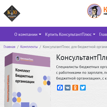
О компании
Купить КонсультантПлюс
Гла
Главная
Комплекты
КонсультантПлюс для бюджетной орган
КонсультантПл
Специалисты бюджетных орган
с работниками по зарплате, п
бюджетной организации», с к
Facebook
VK
Odnoklassniki
Twitter