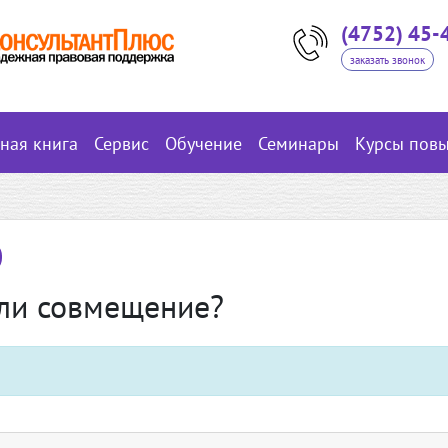
(4752) 45-
заказать звонок
вная книга
Сервис
Обучение
Семинары
Курсы пов
или совмещение?