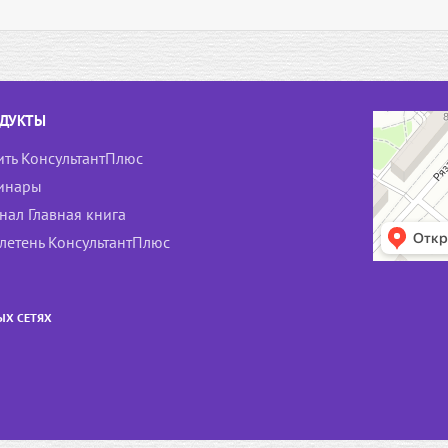
ДУКТЫ
ить КонсультантПлюс
инары
нал Главная книга
летень КонсультантПлюс
ЫХ СЕТЯХ