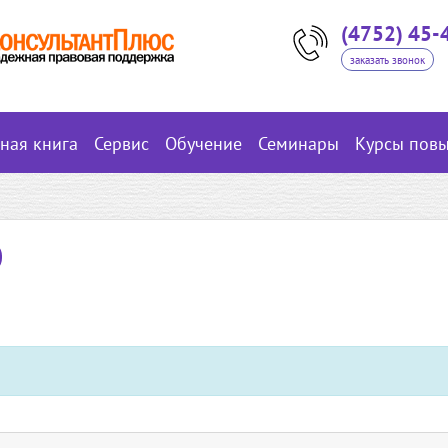
(4752) 45-
заказать звонок
вная книга
Сервис
Обучение
Семинары
Курсы пов