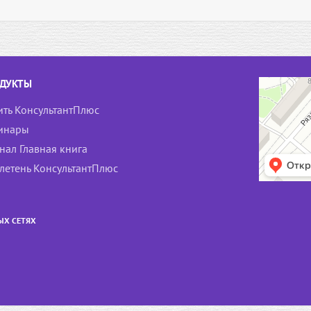
ДУКТЫ
ить КонсультантПлюс
инары
нал Главная книга
летень КонсультантПлюс
ЫХ СЕТЯХ