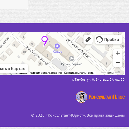
г. Тамбов, ул. Н. Вирты, д. 2А, оф. 20
© 2026 «Консультант-Юрист». Все права защищены