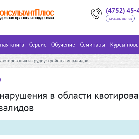
(4752) 45-
заказать звонок
вная книга
Сервис
Обучение
Семинары
Курсы пов
 квотирования и трудоустройства инвалидов
 нарушения в области квотирова
нвалидов