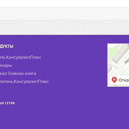
ДУКТЫ
ить КонсультантПлюс
инары
нал Главная книга
летень КонсультантПлюс
ЫХ СЕТЯХ