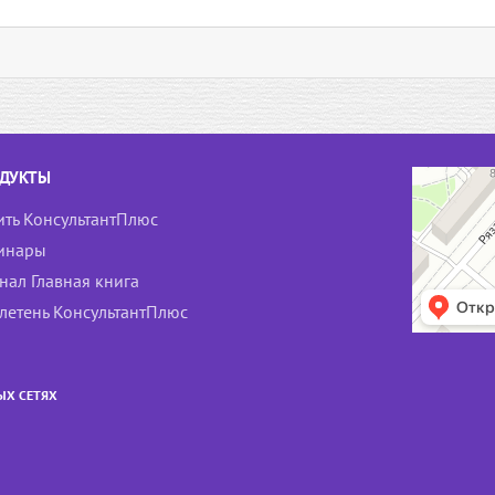
ДУКТЫ
ить КонсультантПлюс
инары
нал Главная книга
летень КонсультантПлюс
ЫХ СЕТЯХ