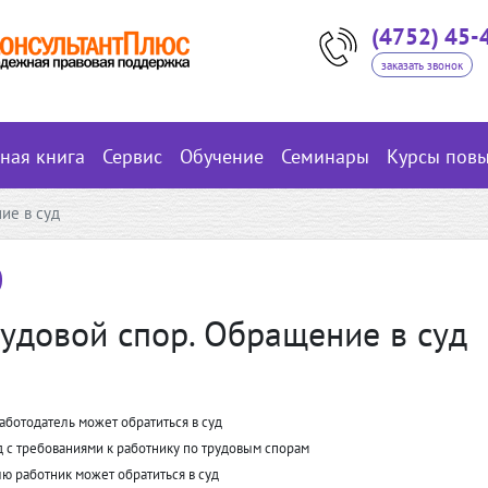
(4752) 45-
заказать звонок
вная книга
Сервис
Обучение
Семинары
Курсы пов
ие в суд
удовой спор. Обращение в суд
аботодатель может обратиться в суд
д с требованиями к работнику по трудовым спорам
лю работник может обратиться в суд