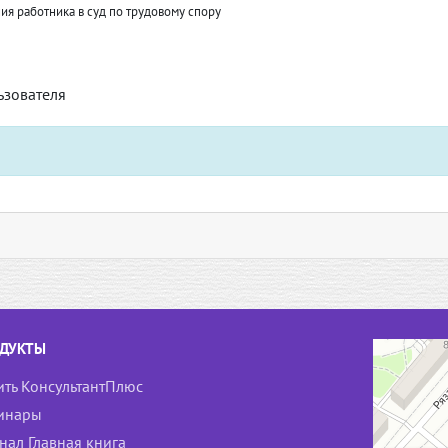
ия работника в суд по трудовому спору
ьзователя
ДУКТЫ
ить КонсультантПлюс
инары
нал Главная книга