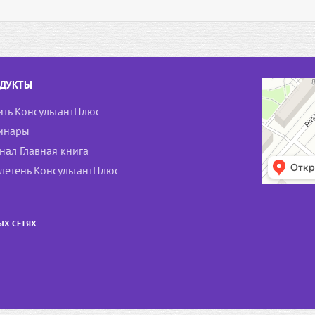
ДУКТЫ
ить КонсультантПлюс
инары
нал Главная книга
летень КонсультантПлюс
ЫХ СЕТЯХ