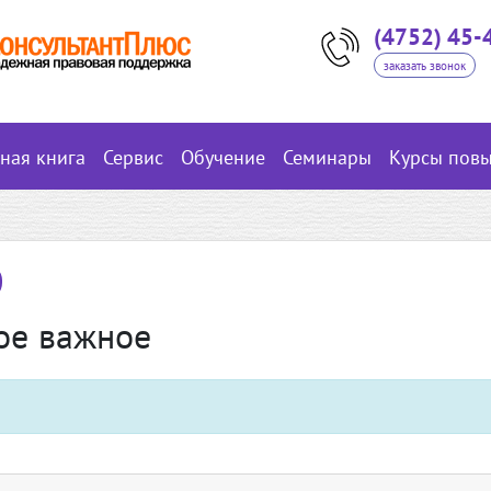
(4752) 45-
заказать звонок
вная книга
Сервис
Обучение
Семинары
Курсы пов
ое важное