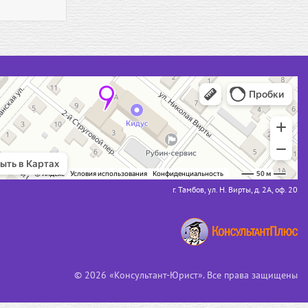
г. Тамбов, ул. Н. Вирты, д. 2А, оф. 20
© 2026 «Консультант-Юрист». Все права защищены