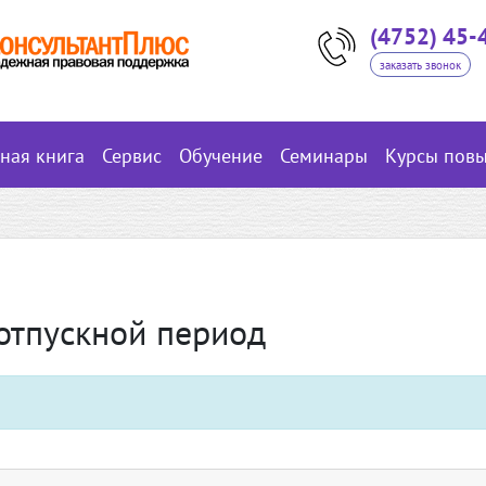
(4752) 45-
заказать звонок
вная книга
Сервис
Обучение
Семинары
Курсы пов
отпускной период