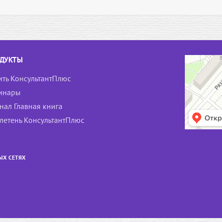
ДУКТЫ
ить КонсультантПлюс
инары
нал Главная книга
летень КонсультантПлюс
ЫХ СЕТЯХ