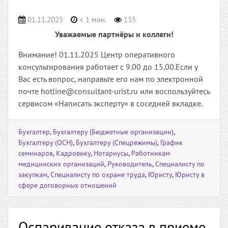
01.11.2025
< 1 мин.
135
Уважаемые партнёры и коллеги!
Внимание! 01.11.2025 Центр оперативного
консультирования работает с 9.00 до 15.00.Если у
Вас есть вопрос, направьте его нам по электронной
почте hotline@consultant-urist.ru или воспользуйтесь
сервисом «Написать эксперту» в соседней вкладке.
Бухгалтер
,
Бухгалтеру (Бюджетные организации)
,
Бухгалтеру (ОСН)
,
Бухгалтеру (Спецрежимы)
,
График
семинаров
,
Кадровику
,
Нотариусы
,
Работникам
медицинских организаций
,
Руководитель
,
Специалисту по
закупкам
,
Специалисту по охране труда
,
Юристу
,
Юристу в
сфере договорных отношений
Оспаривание отказа в приеме